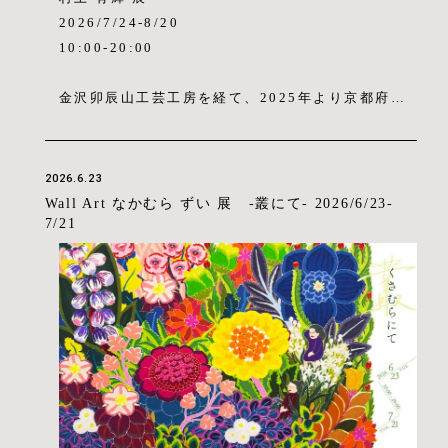
2026/7/24-8/20
10:00-20:00
金沢卯辰山工芸工房を経て、2025年より京都府亀
岡市を拠点に活動するアーティスト・村上有輝氏の
展覧会を、イタリアンレストラン&カフェ・La RI
NA (金沢・香林坊)のカフェスペース壁面にて開催
2026.6.23
いたします。金沢・香林坊にお越しの際は、ぜひお
Wall Art なかむら ずい 展 -叢にて- 2026/6/23-
立ち寄りください。
7/21
眼前の自然風景が今の形となったのは何時だろう
か。自然物は本質を変えず、ゆったりと、あるいは
刹那的に絶えず変化し循環している。ふと、そうし
た自然の一刻の有様に個人的な記憶や思想を重ねる
ことがある。こうした経験からパンタ・レイの概念
をもとに制作し、主観や内面性を孕んだその空間を
実在する風景とは異なる「The secret space」と
して、布の表面ではなく内側へと染み込む色とその