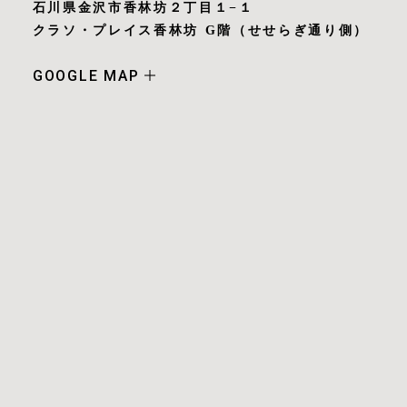
み」を染色表現しています。布に版画を捺染して形
石川県金沢市香林坊２丁目１−１
て染めています。あるいは描きたいと思った花に、
を転写し、その反転する面白さや版特有の温かみを
クラソ・プレイス香林坊 G階（せせらぎ通り側）
情景や色彩を落とし込んでいるとも言えます。あく
活かしながら、ろうけつ染めの重層的な色の奥行
まで経験したこと、見聞きしたことに根ざしていま
GOOGLE MAP
き、滲み、ぼかしを重ねていきます。計算と偶然が
す。一輪の花を描くときには、出会ってきた人々や
視覚的に響き合う中で、素材の布へとアプローチし
本の一場面などが浮かび、風景を描くときには、幼
ています。（新城すみれ）
少期を過ごした田舎町の草っ原や庭の様子などを辿
っています。そして日々、写真を撮り（専らスマホ
・Instagram：https://www.instagram.com/shin
ですが）、スケッチをします。私にとって描くこと
josumire
は、例えば冬の匂いや、よく口ずさむ歌、絵本のペ
ージをめくる感覚のような何かしらの空気を頭の隅
＜作家在廊日＞
に感じながら、色や形を再構築していく行為です。
Instagram等にて告知致します。
これを「記憶と観察の間に漂うリアリティーを探す
こと」と呼んでいます。この過程で絵に性格が生ま
＜プロフィール＞
れ、時に歩き始めたり語りかけてくるようになり、
1991 沖縄県生まれ
そこから題名もとい名前がつきます。
2016 武蔵野美術大学工芸工業デザインテキスタ
筒描染は、どんなにキチッと描いてもどこかゆる
イルデザイン専攻卒業
やかな雰囲気を残してくれる技法です。筒と言って
2019 金沢卯辰山工芸工房修了
も円筒状ではなく、柿渋紙やフィルムをアイスのコ