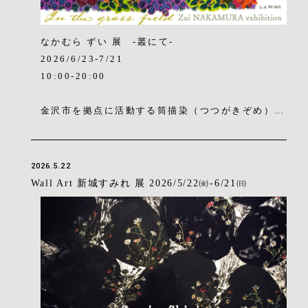
重なりで描写する。（村上有輝）
なかむら ずい 展 -叢にて-
＜プロフィール＞
2026/6/23-7/21
2025年 亀岡市で制作
10:00-20:00
2023年 金沢市で制作
卯辰山工芸工房 修了
金沢市を拠点に活動する筒描染（つつがきぞめ）作
2020年 有）由水十久工房 退職
家・なかむらずい氏の展覧会を、イタリアンレスト
2014年 金沢美術工芸大学大学院美術工芸研究科
ラン&カフェ・La RINA (金沢・香林坊)のカフェ
修士課程修了
スペース壁面にて開催いたします。金沢・香林坊に
2026.5.22
2012年 金沢美術工芸大学美術工芸学部美術科油
お越しの際は、ぜひお立ち寄りください。
Wall Art 新城すみれ 展 2026/5/22㈮-6/21㈰
画専攻卒業
1989年 大阪府出身
叢（くさむら）について
人の内側には庭があると思っています。人生の様々
・Instagram：https://www.instagram.com/kusy
な出来事が輪郭を描き、言葉や旋律が根を張り、光
ami9854/
や大気の記憶が色彩に変化していく場所です。その
庭のあちらこちらに生い茂る草花の中に分け入り、
耳を澄ませ、匂いを嗅ぎ、ただ目を瞑って呼吸を