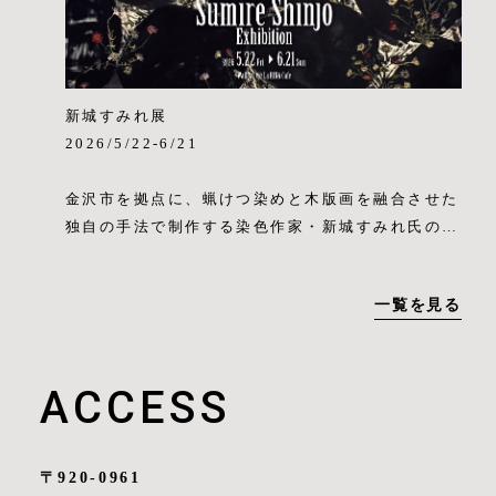
＜会場＞
し、そしてまた開けた場所に出て遠くを見つめる。
LaRINA
過ぎゆく日々の流れの中でふと立ち止まり、そんな
〒920-0961 石川県金沢市香林坊２丁目１－１
時間を持ちたいと、道端の小さな植物達を見るにつ
クラソ・プレイス香林坊 G階（せせらぎ通り側）
け思います。（なかむら ずい）
TEL:076-222-0141
新城すみれ展
定休日：Instagram参照
2026/5/22-6/21
＜プロフィール＞
1989年 埼玉県生まれ
＜展示に関する問合せ先＞
金沢市を拠点に、蝋けつ染めと木版画を融合させた
2012年 女子美術大学短期大学部 造形学科 デザ
金沢市東山1-13-10 縁煌
独自の手法で制作する染色作家・新城すみれ氏の展
インコース（テキスタイル） 卒業
TEL 076-225-8241
覧会を、イタリアンレストラン&カフェ・La RINA
2013年 女子美術大学短期大学部 専攻科 デザイ
https://www.enishira.co.jp
(金沢・香林坊)のカフェスペース壁面にて開催いた
ンコース（テキスタイル） 修了
一覧を見る
https://www.instagram.com/enishira_kanazaw
します。金沢・香林坊にお越しの際は、ぜひお立ち
2018年-2021年 女子美術大学短期大学部 デザイ
a/
寄りください。
ンコース テキスタイルデザイン研究室 助手
2024年-現在 金沢卯辰山工芸工房 染工房 技術
ACCESS
身近な風景や感情といった日常の断片を、視覚と概
研修者
念的な深みを持つ表現へと昇華させることを試みて
います。染色技法の蝋けつ染めと木版画を融合させ
＜ステートメント＞
た独自の手法で、日常に潜む「美しさ」と「おかし
〒920-0961
描きたいと思った情景や色彩を、植物の姿に寄せ