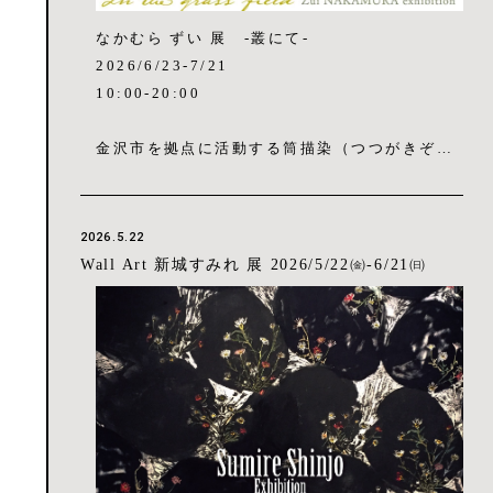
なく内側へと染み込む色とその重なりで描写す
なかむら ずい 展 -叢にて-
る。（村上有輝）
2026/6/23-7/21
10:00-20:00
＜プロフィール＞
2025年 亀岡市で制作
金沢市を拠点に活動する筒描染（つつがきぞ
2023年 金沢市で制作
め）作家・なかむらずい氏の展覧会を、イタリ
卯辰山工芸工房 修了
アンレストラン&カフェ・La RINA (金沢・香
2020年 有）由水十久工房 退職
林坊)のカフェスペース壁面にて開催いたしま
2014年 金沢美術工芸大学大学院美術工芸研究
2026.5.22
す。金沢・香林坊にお越しの際は、ぜひお立ち
科修士課程修了
Wall Art 新城すみれ 展 2026/5/22㈮-6/21㈰
寄りください。
2012年 金沢美術工芸大学美術工芸学部美術科
油画専攻卒業
叢（くさむら）について
1989年 大阪府出身
人の内側には庭があると思っています。人生の
様々な出来事が輪郭を描き、言葉や旋律が根を
・Instagram：https://www.instagram.com/k
張り、光や大気の記憶が色彩に変化していく場
usyami9854/
所です。その庭のあちらこちらに生い茂る草花
の中に分け入り、耳を澄ませ、匂いを嗅ぎ、た