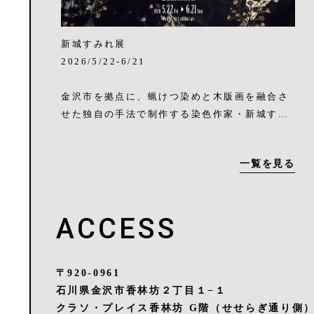
だ目を瞑って呼吸をし、そしてまた開けた場所
＜会場＞
に出て遠くを見つめる。過ぎゆく日々の流れの
LaRINA
中でふと立ち止まり、そんな時間を持ちたい
新城すみれ展
〒920-0961 石川県金沢市香林坊２丁目１－１
と、道端の小さな植物達を見るにつけ思いま
2026/5/22-6/21
クラソ・プレイス香林坊 G階（せせらぎ通り
す。（なかむら ずい）
側）
金沢市を拠点に、蝋けつ染めと木版画を融合さ
TEL:076-222-0141
＜プロフィール＞
せた独自の手法で制作する染色作家・新城すみ
定休日：Instagram参照
1989年 埼玉県生まれ
れ氏の展覧会を、イタリアンレストラン&カフ
2012年 女子美術大学短期大学部 造形学科 デ
ェ・La RINA (金沢・香林坊)のカフェスペース
＜展示に関する問合せ先＞
一覧を見る
ザインコース（テキスタイル） 卒業
壁面にて開催いたします。金沢・香林坊にお越
金沢市東山1-13-10 縁煌
2013年 女子美術大学短期大学部 専攻科 デザ
しの際は、ぜひお立ち寄りください。
TEL 076-225-8241
インコース（テキスタイル） 修了
https://www.enishira.co.jp
ACCESS
2018年-2021年 女子美術大学短期大学部 デ
身近な風景や感情といった日常の断片を、視覚
https://www.instagram.com/enishira_kanaz
ザインコース テキスタイルデザイン研究室 助
と概念的な深みを持つ表現へと昇華させること
awa/
手
を試みています。染色技法の蝋けつ染めと木版
2024年-現在 金沢卯辰山工芸工房 染工房 技
画を融合させた独自の手法で、日常に潜む「美
〒920-0961
術研修者
しさ」と「おかしみ」を染色表現しています。
石川県金沢市香林坊２丁目１−１
布に版画を捺染して形を転写し、その反転する
クラソ・プレイス香林坊 G階（せせらぎ通り側