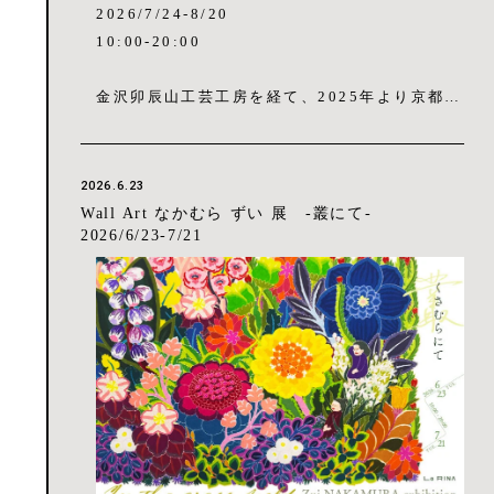
2026/7/24-8/20
10:00-20:00
金沢卯辰山工芸工房を経て、2025年より京都府
亀岡市を拠点に活動するアーティスト・村上有
輝氏の展覧会を、イタリアンレストラン&カフ
ェ・La RINA (金沢・香林坊)のカフェスペース
2026.6.23
壁面にて開催いたします。金沢・香林坊にお越
Wall Art なかむら ずい 展 -叢にて-
しの際は、ぜひお立ち寄りください。
2026/6/23-7/21
眼前の自然風景が今の形となったのは何時だろ
うか。自然物は本質を変えず、ゆったりと、あ
るいは刹那的に絶えず変化し循環している。ふ
と、そうした自然の一刻の有様に個人的な記憶
や思想を重ねることがある。こうした経験から
パンタ・レイの概念をもとに制作し、主観や内
面性を孕んだその空間を実在する風景とは異な
る「The secret space」として、布の表面では